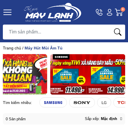
Hotline
Tài
G
0
1800
khoản
h
Hello,
T
9393
Khách
t
Trang chủ
/
Máy Hút Mùi Âm Tủ
Tìm kiếm nhiều:
Sắp xếp:
Mặc định
0 Sản phẩm