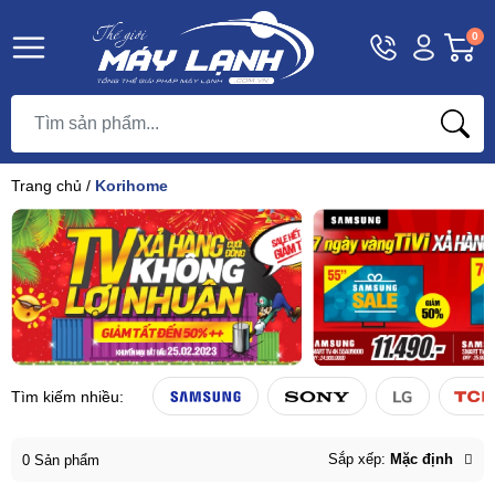
Hotline
Tài
G
0
1800
khoản
h
Hello,
T
9393
Khách
t
Trang chủ
/
Korihome
Tìm kiếm nhiều:
Sắp xếp:
Mặc định
0 Sản phẩm