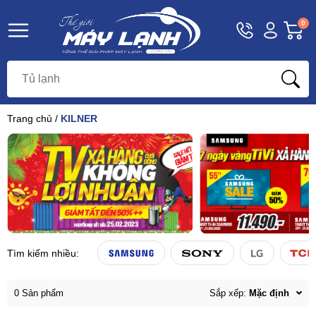
Hotline
Tài
G
0
1800
khoản
h
Hello,
T
9393
Khách
t
Trang chủ
/
KILNER
Tìm kiếm nhiều:
0 Sản phẩm
Sắp xếp:
Mặc định