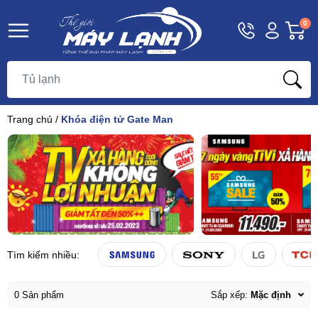
Hotline
Tài
G
0
1800
khoản
h
Hello,
T
9393
Khách
t
Trang chủ
/
Khóa điện tử Gate Man
Tìm kiếm nhiều:
0 Sản phẩm
Sắp xếp:
Mặc định