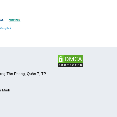
ờng Tân Phong, Quận 7, TP.
í Minh