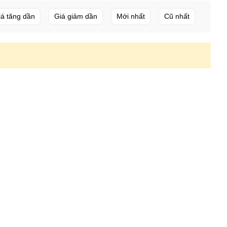
iá tăng dần
Giá giảm dần
Mới nhất
Cũ nhất