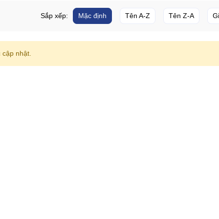
Sắp xếp:
Mặc định
Tên A-Z
Tên Z-A
G
cập nhật.