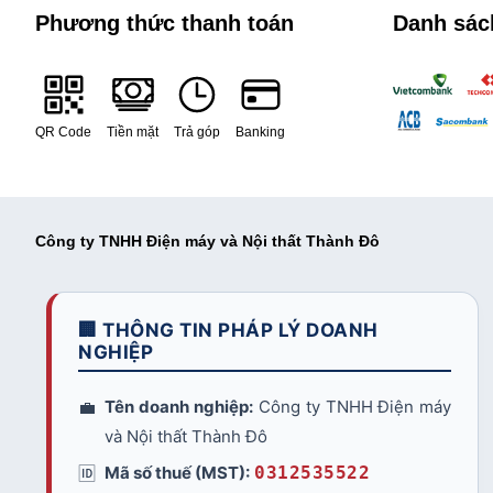
Phương thức thanh toán
Danh sác
QR Code
Tiền mặt
Trả góp
Banking
Công ty TNHH Điện máy và Nội thất Thành Đô
🏢 THÔNG TIN PHÁP LÝ DOANH
NGHIỆP
💼
Tên doanh nghiệp:
Công ty TNHH Điện máy
và Nội thất Thành Đô
🆔
Mã số thuế (MST):
0312535522