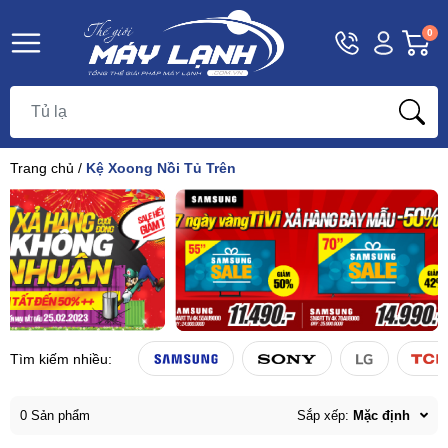
Hotline
Tài
G
0
1800
khoản
h
Hello,
T
9393
Khách
t
Trang chủ
/
Kệ Xoong Nồi Tủ Trên
Tìm kiếm nhiều:
0 Sản phẩm
Sắp xếp:
Mặc định