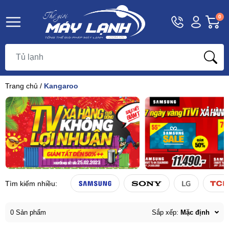
Hotline
Tài
G
0
1800
khoản
h
Hello,
T
9393
Khách
t
Trang chủ
/
Kangaroo
Tìm kiếm nhiều:
0 Sản phẩm
Sắp xếp:
Mặc định