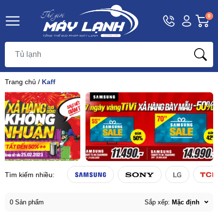
Hotline
Tài
G
0
1800
khoản
h
Hello,
T
9393
Khách
t
Trang chủ
/
Kaff
Tìm kiếm nhiều:
0 Sản phẩm
Sắp xếp:
Mặc định