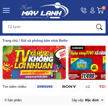
Hotline
Tài
G
0
1800
khoản
h
Hello,
T
9393
Khách
t
Trang chủ
/
Giá xà phòng bàn chải Bello
Tìm kiếm nhiều:
0 Sản phẩm
Sắp xếp:
Mặc định