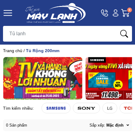
Hotline
Tài
G
0
1800
khoản
h
Hello,
T
9393
Khách
t
Trang chủ
/
Tủ Rộng 200mm
Tìm kiếm nhiều:
0 Sản phẩm
Sắp xếp:
Mặc định