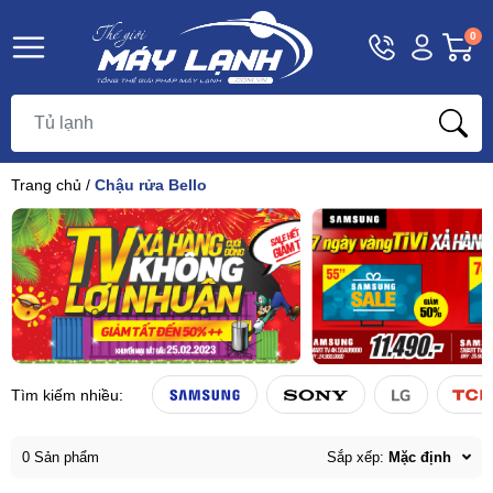
Hotline
Tài
G
0
1800
khoản
h
Hello,
T
9393
Khách
t
Trang chủ
/
Chậu rửa Bello
Tìm kiếm nhiều:
0 Sản phẩm
Sắp xếp:
Mặc định