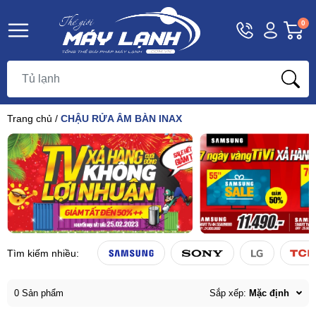
Hotline
Tài
G
0
1800
khoản
h
Hello,
T
9393
Khách
t
Trang chủ
/
CHẬU RỬA ÂM BÀN INAX
Tìm kiếm nhiều:
0 Sản phẩm
Sắp xếp:
Mặc định