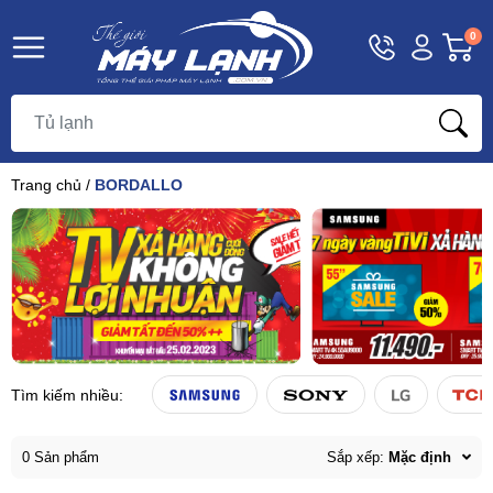
Hotline
Tài
G
0
1800
khoản
h
Hello,
T
9393
Khách
t
Trang chủ
/
BORDALLO
Tìm kiếm nhiều:
0 Sản phẩm
Sắp xếp:
Mặc định