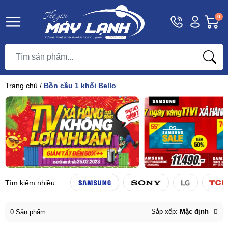
Hotline
Tài
G
0
1800
khoản
h
Hello,
T
9393
Khách
t
Trang chủ
/
Bồn cầu 1 khối Bello
Tìm kiếm nhiều:
Sắp xếp:
Mặc định
0 Sản phẩm