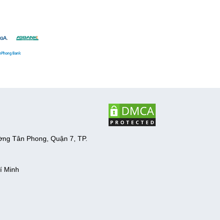
ờng Tân Phong, Quận 7, TP.
í Minh