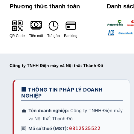
Phương thức thanh toán
Danh sác
QR Code
Tiền mặt
Trả góp
Banking
Công ty TNHH Điện máy và Nội thất Thành Đô
🏢 THÔNG TIN PHÁP LÝ DOANH
NGHIỆP
💼
Tên doanh nghiệp:
Công ty TNHH Điện máy
và Nội thất Thành Đô
🆔
Mã số thuế (MST):
0312535522