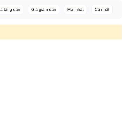
iá tăng dần
Giá giảm dần
Mới nhất
Cũ nhất