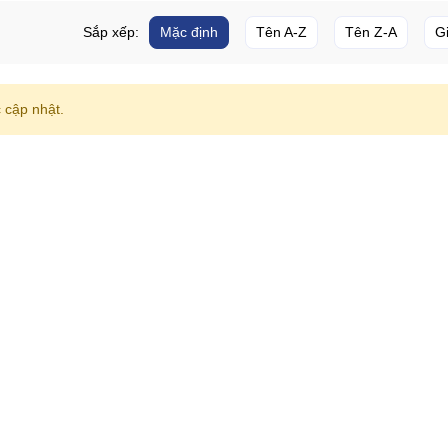
Sắp xếp:
Mặc định
Tên A-Z
Tên Z-A
G
cập nhật.