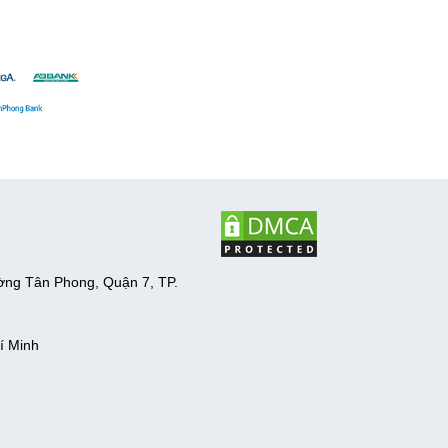
ờng Tân Phong, Quận 7, TP.
í Minh