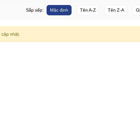
Sắp xếp:
Mặc định
Tên A-Z
Tên Z-A
G
cập nhật.