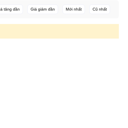
iá tăng dần
Giá giảm dần
Mới nhất
Cũ nhất