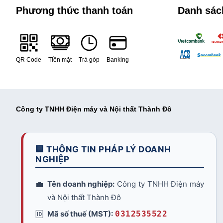
Phương thức thanh toán
Danh sác
QR Code
Tiền mặt
Trả góp
Banking
Công ty TNHH Điện máy và Nội thất Thành Đô
🏢 THÔNG TIN PHÁP LÝ DOANH
NGHIỆP
💼
Tên doanh nghiệp:
Công ty TNHH Điện máy
và Nội thất Thành Đô
🆔
Mã số thuế (MST):
0312535522