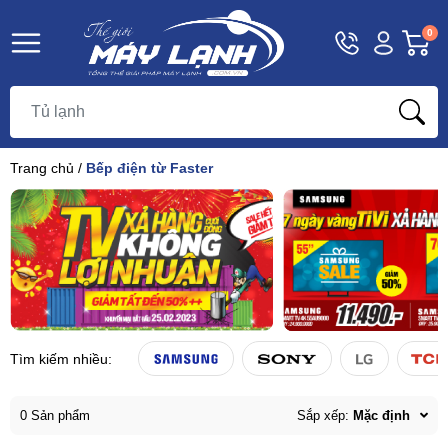
Hotline
Tài
G
0
1800
khoản
h
Hello,
T
9393
Khách
t
Trang chủ
/
Bếp điện từ Faster
Tìm kiếm nhiều:
0 Sản phẩm
Sắp xếp:
Mặc định