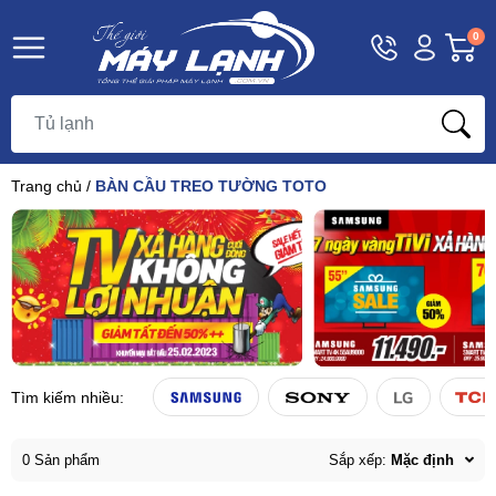
Hotline
Tài
G
0
1800
khoản
h
Hello,
T
9393
Khách
t
Trang chủ
/
BÀN CẦU TREO TƯỜNG TOTO
Tìm kiếm nhiều:
0 Sản phẩm
Sắp xếp:
Mặc định